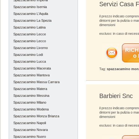
Spazzacamino Imperia
Servizi Casa 
Spazzacamino Isernia
Spazzacamino L'Aquila
il prezzo indicato compren
Spazzacamino La Spezia
dintorni per la pulizia o 
dimensioni
Spazzacamino Latina
escluso: in caso di necess
Spazzacamino Lecce
Spazzacamino Lecco
Spazzacamino Livorno
RICH
Spazzacamino Lodi
o
Spazzacamino Lucca
Spazzacamino Macerata
Tag:
spazzacamino monz
Spazzacamino Mantova
Spazzacamino Massa Carrara
Spazzacamino Matera
Barbieri Snc
Spazzacamino Messina
Spazzacamino Milano
il prezzo indicato compren
Spazzacamino Modena
dintorni per la pulizia o 
Spazzacamino Monza Brianza
dimensioni
Spazzacamino Napoli
escluso: in caso di necess
Spazzacamino Novara
Spazzacamino Nuoro