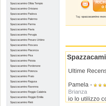
RICH
Spazzacamino Olbia Tempio
o
Spazzacamino Oristano
Spazzacamino Padova
Tag:
spazzacamino monz
Spazzacamino Palermo
Spazzacamino Parma
Spazzacamino Pavia
Spazzacamino Perugia
Spazzacamino Pesaro Urbino
Spazzacamino Pescara
Spazzacamino Piacenza
Spazzacami
Spazzacamino Pisa
Spazzacamino Pistoia
Spazzacamino Pordenone
Ultime Recensi
Spazzacamino Potenza
Spazzacamino Prato
Spazzacamino Ragusa
Pamela
-
Spazzacamino Ravenna
Brianza
Spazzacamino Reggio Calabria
io lo utilizzo 
Spazzacamino Reggio Emilia
Spazzacamino Rieti
spazzacamino 