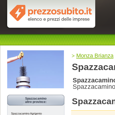
Monza Brianza
Spazzaca
Spazzacamino
Spazzacamino
Spazzacam
Spazzacamino
altre province:
Spazzacamino Agrigento