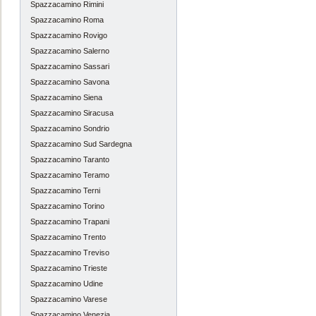
Spazzacamino Rimini
telefono quell
Spazzacamino Roma
Spazzacamino Rovigo
Spazzacamino Salerno
Emma
-
Spazzacamino Sassari
Brianza
Spazzacamino Savona
Qui ho trovato
Spazzacamino Siena
Spazzacamino Siracusa
mia zona a mon
Spazzacamino Sondrio
volevo io sicu
Spazzacamino Sud Sardegna
Spazzacamino Taranto
Spazzacamino Teramo
Luciano
-
Spazzacamino Terni
Monza Brianza
Spazzacamino Torino
sono soddisfat
Spazzacamino Trapani
Spazzacamino Trento
trovato nella 
Spazzacamino Treviso
sito per spaz
Spazzacamino Trieste
Spazzacamino Udine
Spazzacamino Varese
Luigi
-
Spazzacamino Venezia