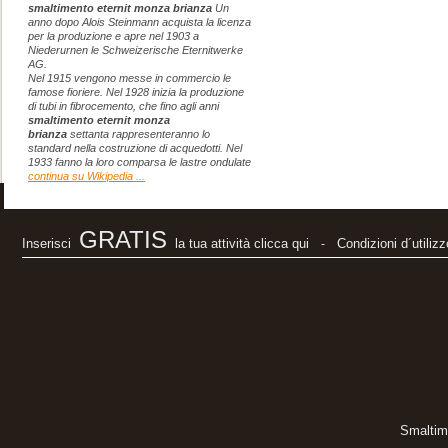
smaltimento eternit monza brianza
Un
Monza Brianza
anno dopo Alois Steinmann acquista la licenza
per la produzione e apre nel 1903 a
i migliori pre
Niederurnen le Schweizerische Eternitwerke
AG.
trovati qui senz
Nel 1915 vengono messe in commercio le
famose fioriere. Nel 1928 inizia la produzione
di tubi in fibrocemento, che fino agli anni
smaltimento eternit monza
Lucia
-
brianza
settanta rappresenteranno lo
standard nella costruzione di acquedotti. Nel
Monza Brianza
1933 fanno la loro comparsa le lastre ondulate
continua su Wikipedia ...
Mi sono trovat
smaltimento e
GRATIS
Inserisci
la tua attività clicca qui
Condizioni d´utilizz
-
Anna
-
Monza Brianza
tutto ok, ottim
smaltimento e
Franco
-
Smaltim