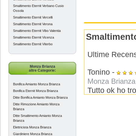
Smaltimento Eternit Verbano Cusio
Ossola
Smaltimento Eternit Vercelli
Smaltimento Eternit Verona
Smaltimento Eternit Vibo Valentia
Smaltimento
Smaltimento Eternit Vicenza
Smaltimento Eternit Viterbo
Ultime Recensi
Monza Brianza
Tonino
-
altre Categorie:
Monza Brianza
Bonifica Amianto Monza Brianza
Tutto ok ho tro
Bonifica Eternit Monza Brianza
ricercato com
Ditte Bonifica Amianto Monza Brianza
Ditte Rimozione Amianto Monza
Brianza
Lucia
-
Ditte Smaltimento Amianto Monza
Brianza
Monza Brianza
Elettricista Monza Brianza
Avevo bisogno 
Giardiniere Monza Brianza