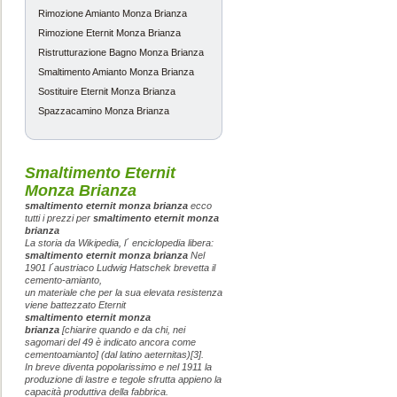
Rimozione Amianto Monza Brianza
trovato subito
Rimozione Eternit Monza Brianza
eternit nella 
Ristrutturazione Bagno Monza Brianza
Smaltimento Amianto Monza Brianza
Sostituire Eternit Monza Brianza
Francesca
-
Spazzacamino Monza Brianza
eternit Monza 
Ottimo servizio
Smaltimento Eternit
sicuramente co
Monza Brianza
nella zona di
smaltimento eternit monza brianza
ecco
tutti i prezzi per
smaltimento eternit monza
brianza
La storia da Wikipedia, l´ enciclopedia libera:
Vittoria
-
smaltimento eternit monza brianza
Nel
1901 l´austriaco Ludwig Hatschek brevetta il
Monza Brianza
cemento-amianto,
un materiale che per la sua elevata resistenza
ho cercato per
viene battezzato Eternit
smaltimento eternit monza
su vari siti ma
brianza
[chiarire quando e da chi, nei
sagomari del 49 è indicato ancora come
cementoamianto] (dal latino aeternitas)[3].
In breve diventa popolarissimo e nel 1911 la
Giovanni
-
produzione di lastre e tegole sfrutta appieno la
capacità produttiva della fabbrica.