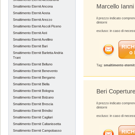
Marcello Ianni
Smaltimento Eternit Ancona
Smaltimento Eternit Aosta
il prezzo indicato compren
Smaltimento Eternit Arezzo
dintorni
Smaltimento Eternit Ascoli Piceno
escluso: in caso di necess
Smaltimento Eternit Asti
Smaltimento Eternit Avellino
RICH
Smaltimento Eternit Bari
o
Smaltimento Eternit Barletta Andria
Trani
Smaltimento Eternit Belluno
Tag:
smaltimento eterni
Smaltimento Eternit Benevento
Smaltimento Eternit Bergamo
Smaltimento Eternit Biella
Beri Copertur
Smaltimento Eternit Bologna
Smaltimento Eternit Bolzano
il prezzo indicato compren
Smaltimento Eternit Brescia
dintorni
Smaltimento Eternit Brindisi
escluso: in caso di necess
Smaltimento Eternit Cagliari
Smaltimento Eternit Caltanissetta
Smaltimento Eternit Campobasso
RICH