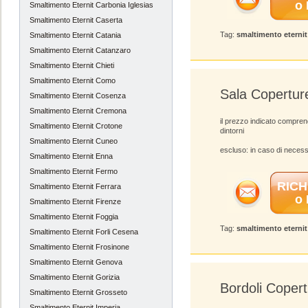
o
Smaltimento Eternit Carbonia Iglesias
Smaltimento Eternit Caserta
Tag:
smaltimento eterni
Smaltimento Eternit Catania
Smaltimento Eternit Catanzaro
Smaltimento Eternit Chieti
Smaltimento Eternit Como
Sala Copertur
Smaltimento Eternit Cosenza
Smaltimento Eternit Cremona
il prezzo indicato compren
Smaltimento Eternit Crotone
dintorni
Smaltimento Eternit Cuneo
escluso: in caso di necess
Smaltimento Eternit Enna
Smaltimento Eternit Fermo
RICH
Smaltimento Eternit Ferrara
o
Smaltimento Eternit Firenze
Smaltimento Eternit Foggia
Tag:
smaltimento eterni
Smaltimento Eternit Forli Cesena
Smaltimento Eternit Frosinone
Smaltimento Eternit Genova
Smaltimento Eternit Gorizia
Bordoli Coper
Smaltimento Eternit Grosseto
Smaltimento Eternit Imperia