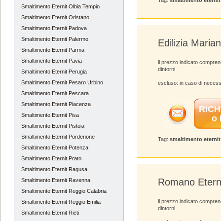
Tag:
smaltimento eterni
Smaltimento Eternit Olbia Tempio
Smaltimento Eternit Oristano
Smaltimento Eternit Padova
Smaltimento Eternit Palermo
Edilizia Marian
Smaltimento Eternit Parma
Smaltimento Eternit Pavia
il prezzo indicato compren
dintorni
Smaltimento Eternit Perugia
Smaltimento Eternit Pesaro Urbino
escluso: in caso di necess
Smaltimento Eternit Pescara
Smaltimento Eternit Piacenza
RICH
Smaltimento Eternit Pisa
o
Smaltimento Eternit Pistoia
Smaltimento Eternit Pordenone
Tag:
smaltimento eterni
Smaltimento Eternit Potenza
Smaltimento Eternit Prato
Smaltimento Eternit Ragusa
Romano Etern
Smaltimento Eternit Ravenna
Smaltimento Eternit Reggio Calabria
il prezzo indicato compren
Smaltimento Eternit Reggio Emilia
dintorni
Smaltimento Eternit Rieti