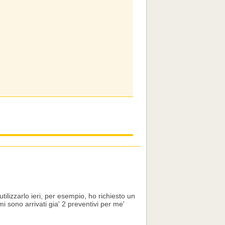
tilizzarlo ieri, per esempio, ho richiesto un
 sono arrivati gia' 2 preventivi per me'