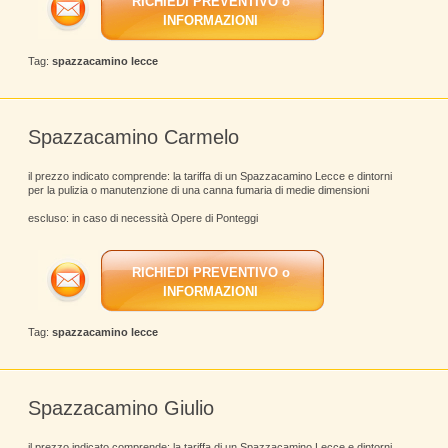
RICHIEDI PREVENTIVO o
INFORMAZIONI
Tag:
spazzacamino lecce
Spazzacamino Carmelo
il prezzo indicato comprende: la tariffa di un Spazzacamino Lecce e dintorni
per la pulizia o manutenzione di una canna fumaria di medie dimensioni
escluso: in caso di necessità Opere di Ponteggi
RICHIEDI PREVENTIVO o
INFORMAZIONI
Tag:
spazzacamino lecce
Spazzacamino Giulio
il prezzo indicato comprende: la tariffa di un Spazzacamino Lecce e dintorni