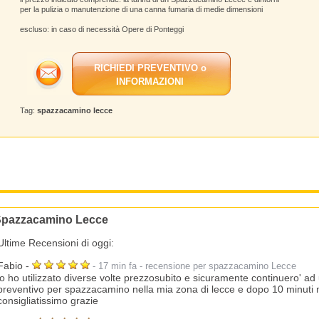
per la pulizia o manutenzione di una canna fumaria di medie dimensioni
escluso: in caso di necessità Opere di Ponteggi
RICHIEDI PREVENTIVO o
INFORMAZIONI
Tag:
spazzacamino lecce
pazzacamino Lecce
Ultime Recensioni di oggi:
Fabio
-
- 17 min fa - recensione per spazzacamino Lecce
io ho utilizzato diverse volte prezzosubito e sicuramente continuero' ad u
preventivo per spazzacamino nella mia zona di lecce e dopo 10 minuti mi
consigliatissimo grazie