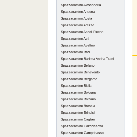
Spazzacamino Alessandria
Spazzacamino Ancona
Spazzacamino Aosta
Spazzacamino Arezzo
Spazzacamino Ascoli Piceno
Spazzacamino Asti
Spazzacamino Avellino
Spazzacamino Bari
Spazzacamino Barletta Andria Trani
Spazzacamino Belluno
Spazzacamino Benevento
Spazzacamino Bergamo
Spazzacamino Biella
Spazzacamino Bologna
Spazzacamino Bolzano
Spazzacamino Brescia
Spazzacamino Brindisi
Spazzacamino Cagliari
Spazzacamino Caltanissetta
Spazzacamino Campobasso