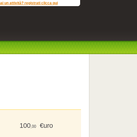
ai un attività? registrati clicca qui
100
€uro
,00