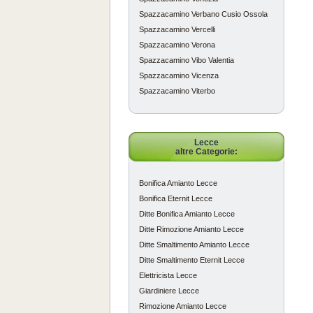
Spazzacamino Verbano Cusio Ossola
Spazzacamino Vercelli
Spazzacamino Verona
Spazzacamino Vibo Valentia
Spazzacamino Vicenza
Spazzacamino Viterbo
Lecce
altre Categorie:
Bonifica Amianto Lecce
Bonifica Eternit Lecce
Ditte Bonifica Amianto Lecce
Ditte Rimozione Amianto Lecce
Ditte Smaltimento Amianto Lecce
Ditte Smaltimento Eternit Lecce
Elettricista Lecce
Giardiniere Lecce
Rimozione Amianto Lecce