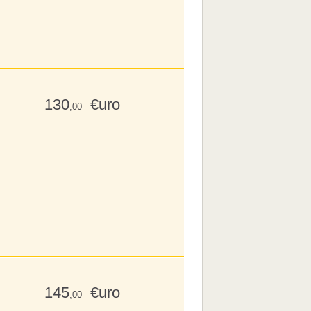
130
€uro
,00
145
€uro
,00