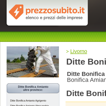
Livorno
Ditte Bon
Ditte Bonific
Bonifica Amian
Ditte Bonifica Amianto
altre province:
Ditte Boni
Ditte Bonifica Amianto Agrigento
Ditte Bonifica Amianto Alessandria