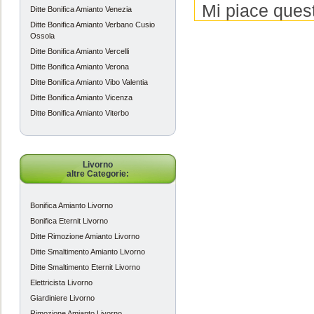
Mi piace quest
Ditte Bonifica Amianto Venezia
Ditte Bonifica Amianto Verbano Cusio
a chi inviare 
Ossola
consigliato io
Ditte Bonifica Amianto Vercelli
Ditte Bonifica Amianto Verona
Ditte Bonifica Amianto Vibo Valentia
Emma
-
Ditte Bonifica Amianto Vicenza
Livorno
Ditte Bonifica Amianto Viterbo
Qui ho trovato 
nella mia zona
Livorno
volevo io sicu
altre Categorie:
Bonifica Amianto Livorno
Pietro
-
Bonifica Eternit Livorno
Livorno
Ditte Rimozione Amianto Livorno
Ditte Smaltimento Amianto Livorno
ottimo servizi
Ditte Smaltimento Eternit Livorno
nella zona di l
Elettricista Livorno
Giardiniere Livorno
Rimozione Amianto Livorno