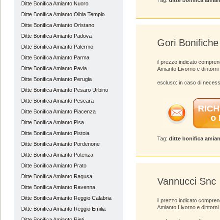
Tag:
ditte bonifica amian
Ditte Bonifica Amianto Nuoro
Ditte Bonifica Amianto Olbia Tempio
Ditte Bonifica Amianto Oristano
Ditte Bonifica Amianto Padova
Gori Bonifiche
Ditte Bonifica Amianto Palermo
Ditte Bonifica Amianto Parma
il prezzo indicato comprend
Ditte Bonifica Amianto Pavia
Amianto Livorno e dintorni
Ditte Bonifica Amianto Perugia
escluso: in caso di necess
Ditte Bonifica Amianto Pesaro Urbino
Ditte Bonifica Amianto Pescara
RICH
Ditte Bonifica Amianto Piacenza
o
Ditte Bonifica Amianto Pisa
Ditte Bonifica Amianto Pistoia
Tag:
ditte bonifica amian
Ditte Bonifica Amianto Pordenone
Ditte Bonifica Amianto Potenza
Ditte Bonifica Amianto Prato
Ditte Bonifica Amianto Ragusa
Vannucci Snc
Ditte Bonifica Amianto Ravenna
Ditte Bonifica Amianto Reggio Calabria
il prezzo indicato comprend
Amianto Livorno e dintorni
Ditte Bonifica Amianto Reggio Emilia
Ditte Bonifica Amianto Rieti