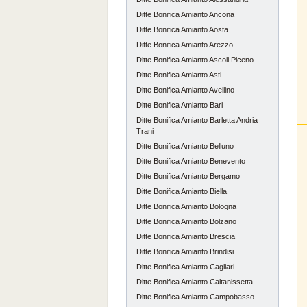
Ditte Bonifica Amianto Ancona
Ditte Bonifica Amianto Aosta
Ditte Bonifica Amianto Arezzo
Ditte Bonifica Amianto Ascoli Piceno
Ditte Bonifica Amianto Asti
Ditte Bonifica Amianto Avellino
Ditte Bonifica Amianto Bari
Ditte Bonifica Amianto Barletta Andria
Trani
Ditte Bonifica Amianto Belluno
Ditte Bonifica Amianto Benevento
Ditte Bonifica Amianto Bergamo
Ditte Bonifica Amianto Biella
Ditte Bonifica Amianto Bologna
Ditte Bonifica Amianto Bolzano
Ditte Bonifica Amianto Brescia
Ditte Bonifica Amianto Brindisi
Ditte Bonifica Amianto Cagliari
Ditte Bonifica Amianto Caltanissetta
Ditte Bonifica Amianto Campobasso