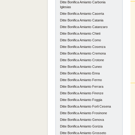
Ditte Bonifica Amianto Carbonia
Iglesias
Ditte Bonifica Amianto Caserta
Ditte Bonifica Amianto Catania
Ditte Bonifica Amianto Catanzaro
Ditte Bonifica Amianto Chieti
Ditte Bonifica Amianto Como
Ditte Bonifica Amianto Cosenza
Ditte Bonifica Amianto Cremona
Ditte Bonifica Amianto Crotone
Ditte Bonifica Amianto Cuneo
Ditte Bonifica Amianto Enna
Ditte Bonifica Amianto Fermo
Ditte Bonifica Amianto Ferrara
Ditte Bonifica Amianto Firenze
Ditte Bonifica Amianto Foggia
Ditte Bonifica Amianto Forli Cesena
Ditte Bonifica Amianto Frosinone
Ditte Bonifica Amianto Genova
Ditte Bonifica Amianto Gorizia
Ditte Bonifica Amianto Grosseto