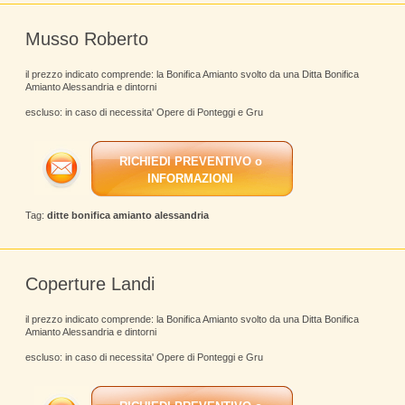
Musso Roberto
il prezzo indicato comprende: la Bonifica Amianto svolto da una Ditta Bonifica
Amianto Alessandria e dintorni
escluso: in caso di necessita' Opere di Ponteggi e Gru
RICHIEDI PREVENTIVO o
INFORMAZIONI
Tag:
ditte bonifica amianto alessandria
Coperture Landi
il prezzo indicato comprende: la Bonifica Amianto svolto da una Ditta Bonifica
Amianto Alessandria e dintorni
escluso: in caso di necessita' Opere di Ponteggi e Gru