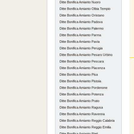
Ditte Bonifica Amianto Nuoro
Ditte Bonifica Amianto Olbia Tempio
Ditte Bonifica Amianto Oristano
Ditte Bonifica Amianto Padova
Ditte Bonifica Amianto Palermo
Ditte Bonifica Amianto Parma
Ditte Bonifica Amianto Pavia
Ditte Bonifica Amianto Perugia
Ditte Bonifica Amianto Pesaro Urbino
Ditte Bonifica Amianto Pescara
Ditte Bonifica Amianto Piacenza
Ditte Bonifica Amianto Pisa
Ditte Bonifica Amianto Pistoia
Ditte Bonifica Amianto Pordenone
Ditte Bonifica Amianto Potenza
Ditte Bonifica Amianto Prato
Ditte Bonifica Amianto Ragusa
Ditte Bonifica Amianto Ravenna
Ditte Bonifica Amianto Reggio Calabria
Ditte Bonifica Amianto Reggio Emilia
Ditte Bonifica Amianto Rieti