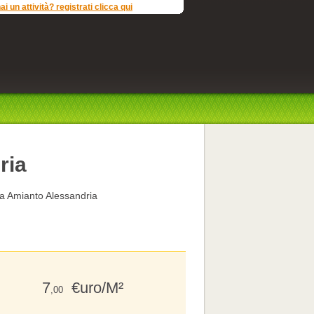
ai un attività? registrati clicca qui
ria
ica Amianto Alessandria
7
€uro/M²
,00