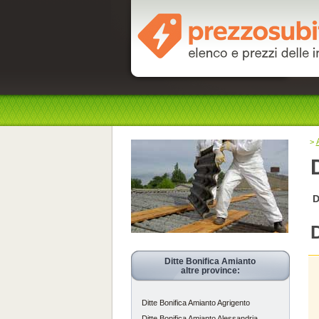
D
D
Ditte Bonifica Amianto
altre province:
Ditte Bonifica Amianto Agrigento
Ditte Bonifica Amianto Alessandria