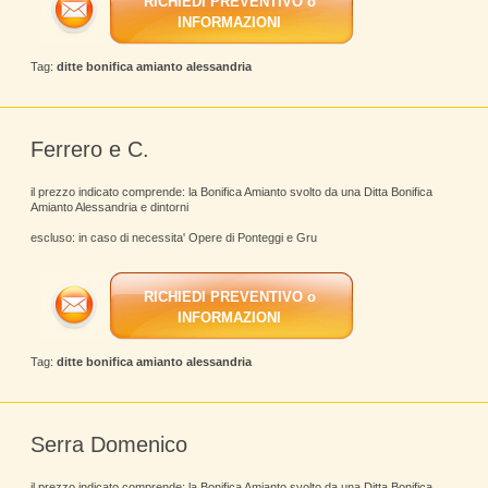
RICHIEDI PREVENTIVO o
INFORMAZIONI
Tag:
ditte bonifica amianto alessandria
Ferrero e C.
il prezzo indicato comprende: la Bonifica Amianto svolto da una Ditta Bonifica
Amianto Alessandria e dintorni
escluso: in caso di necessita' Opere di Ponteggi e Gru
RICHIEDI PREVENTIVO o
INFORMAZIONI
Tag:
ditte bonifica amianto alessandria
Serra Domenico
il prezzo indicato comprende: la Bonifica Amianto svolto da una Ditta Bonifica