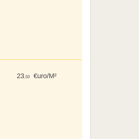
23
€uro/M²
,50