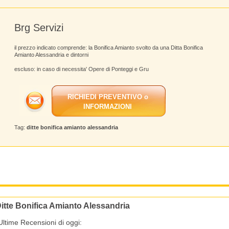
Brg Servizi
il prezzo indicato comprende: la Bonifica Amianto svolto da una Ditta Bonifica
Amianto Alessandria e dintorni
escluso: in caso di necessita' Opere di Ponteggi e Gru
RICHIEDI PREVENTIVO o
INFORMAZIONI
Tag:
ditte bonifica amianto alessandria
itte Bonifica Amianto Alessandria
Ultime Recensioni di oggi: