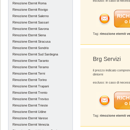
escluso: in caso di necess
Rimozione Eternit Roma
Rimozione Eternit Rovigo
RICH
Rimozione Eternit Salerno
o
Rimozione Eternit Sassari
Rimozione Eternit Savona
Tag:
rimozione eternit v
Rimozione Eternit Siena
Rimozione Eternit Siracusa
Rimozione Eternit Sondrio
Rimozione Eternit Sud Sardegna
Brg Servizi
Rimozione Eternit Taranto
Rimozione Eternit Teramo
il prezzo indicato compre
Rimozione Eternit Terni
dintorni
Rimozione Eternit Torino
escluso: in caso di necess
Rimozione Eternit Trapani
Rimozione Eternit Trento
RICH
Rimozione Eternit Treviso
o
Rimozione Eternit Trieste
Rimozione Eternit Udine
Tag:
rimozione eternit v
Rimozione Eternit Varese
Rimozione Eternit Venezia