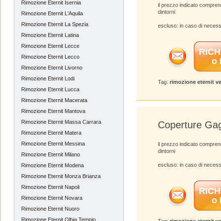
Rimozione Eternit Isernia
il prezzo indicato compre
dintorni
Rimozione Eternit L'Aquila
Rimozione Eternit La Spezia
escluso: in caso di necess
Rimozione Eternit Latina
Rimozione Eternit Lecce
RICH
Rimozione Eternit Lecco
o
Rimozione Eternit Livorno
Rimozione Eternit Lodi
Tag:
rimozione eternit v
Rimozione Eternit Lucca
Rimozione Eternit Macerata
Rimozione Eternit Mantova
Rimozione Eternit Massa Carrara
Coperture Gag
Rimozione Eternit Matera
Rimozione Eternit Messina
il prezzo indicato compre
dintorni
Rimozione Eternit Milano
escluso: in caso di necess
Rimozione Eternit Modena
Rimozione Eternit Monza Brianza
Rimozione Eternit Napoli
RICH
Rimozione Eternit Novara
o
Rimozione Eternit Nuoro
Rimozione Eternit Olbia Tempio