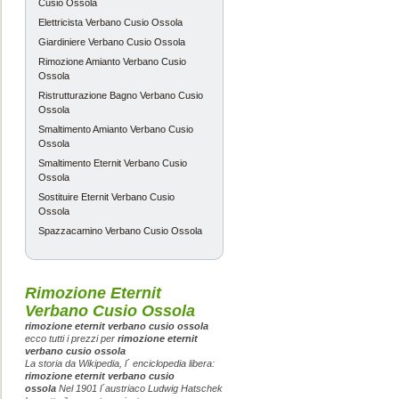
Cusio Ossola
rimozione eter
Elettricista Verbano Cusio Ossola
preventivo do
Giardiniere Verbano Cusio Ossola
Rimozione Amianto Verbano Cusio
Ossola
Gianni
-
Ristrutturazione Bagno Verbano Cusio
Ossola
Verbano Cusio
Smaltimento Amianto Verbano Cusio
Ossola
Ho cerca rimo
Smaltimento Eternit Verbano Cusio
ossola ho ricev
Ossola
Sostituire Eternit Verbano Cusio
servizio buono
Ossola
Spazzacamino Verbano Cusio Ossola
Claudia
-
Verbano Cusio
Rimozione Eternit
grazie ho trov
Verbano Cusio Ossola
rimozione eternit verbano cusio ossola
nella zona di
ecco tutti i prezzi per
rimozione eternit
verbano cusio ossola
La storia da Wikipedia, l´ enciclopedia libera:
rimozione eternit verbano cusio
Francesca
-
ossola
Nel 1901 l´austriaco Ludwig Hatschek