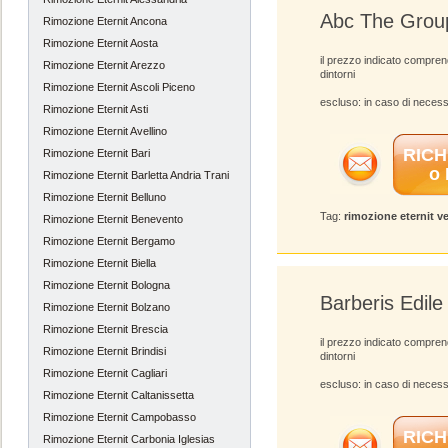
Abc The Grou
Rimozione Eternit Ancona
Rimozione Eternit Aosta
il prezzo indicato compre
Rimozione Eternit Arezzo
dintorni
Rimozione Eternit Ascoli Piceno
escluso: in caso di necess
Rimozione Eternit Asti
Rimozione Eternit Avellino
RICH
Rimozione Eternit Bari
o
Rimozione Eternit Barletta Andria Trani
Rimozione Eternit Belluno
Tag:
rimozione eternit v
Rimozione Eternit Benevento
Rimozione Eternit Bergamo
Rimozione Eternit Biella
Rimozione Eternit Bologna
Barberis Edile
Rimozione Eternit Bolzano
Rimozione Eternit Brescia
il prezzo indicato compre
Rimozione Eternit Brindisi
dintorni
Rimozione Eternit Cagliari
escluso: in caso di necess
Rimozione Eternit Caltanissetta
Rimozione Eternit Campobasso
RICH
Rimozione Eternit Carbonia Iglesias