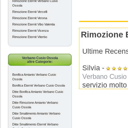
Rimozione Eternit Verbano Cusio
Ossola
Rimozione Eternit Vercelli
Rimozione Eternit Verona
Rimozione Eternit Vibo Valentia
Rimozione Eternit Vicenza
Rimozione E
Rimozione Eternit Viterbo
Ultime Recensi
Verbano Cusio Ossola
altre Categorie:
Silvia
-
Bonifica Amianto Verbano Cusio
Verbano Cusio
Ossola
servizio molto u
Bonifica Eternit Verbano Cusio Ossola
verbano cusio 
Ditte Bonifica Amianto Verbano Cusio
Ossola
Ditte Rimozione Amianto Verbano
Cusio Ossola
Fabrizio
-
Ditte Smaltimento Amianto Verbano
Verbano Cusio
Cusio Ossola
Ditte Smaltimento Eternit Verbano
mi sono trovat