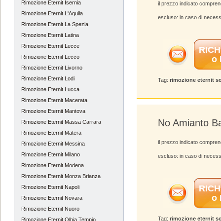
Rimozione Eternit Isernia
il prezzo indicato compren
Rimozione Eternit L'Aquila
escluso: in caso di necess
Rimozione Eternit La Spezia
Rimozione Eternit Latina
Rimozione Eternit Lecce
RICH
Rimozione Eternit Lecco
o
Rimozione Eternit Livorno
Rimozione Eternit Lodi
Tag:
rimozione eternit s
Rimozione Eternit Lucca
Rimozione Eternit Macerata
Rimozione Eternit Mantova
No Amianto Ba
Rimozione Eternit Massa Carrara
Rimozione Eternit Matera
il prezzo indicato compren
Rimozione Eternit Messina
Rimozione Eternit Milano
escluso: in caso di necess
Rimozione Eternit Modena
Rimozione Eternit Monza Brianza
RICH
Rimozione Eternit Napoli
o
Rimozione Eternit Novara
Rimozione Eternit Nuoro
Tag:
rimozione eternit s
Rimozione Eternit Olbia Tempio