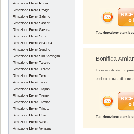
Rimozione Eternit Roma
Rimozione Eternit Rovigo
RICH
Rimozione Eternit Salerno
o
Rimozione Eternit Sassari
Rimozione Eternit Savona
Tag:
rimozione eternit s
Rimozione Eternit Siena
Rimozione Eternit Siracusa
Rimozione Eternit Sondrio
Rimozione Eternit Sud Sardegna
Bonifica Amia
Rimozione Eternit Taranto
Rimozione Eternit Teramo
il prezzo indicato compren
Rimozione Eternit Terni
escluso: in caso di necess
Rimozione Eternit Torino
Rimozione Eternit Trapani
Rimozione Eternit Trento
RICH
Rimozione Eternit Treviso
o
Rimozione Eternit Trieste
Rimozione Eternit Udine
Tag:
rimozione eternit s
Rimozione Eternit Varese
Rimozione Eternit Venezia