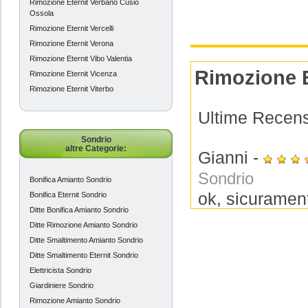
Rimozione Eternit Verbano Cusio
Ossola
Rimozione Eternit Vercelli
Rimozione Eternit Verona
Rimozione Eternit Vibo Valentia
Rimozione E
Rimozione Eternit Vicenza
Rimozione Eternit Viterbo
Ultime Recensi
Sondrio
altre Categorie:
Gianni
-
Sondrio
Bonifica Amianto Sondrio
ok, sicurament
Bonifica Eternit Sondrio
Ditte Bonifica Amianto Sondrio
rimozione eter
Ditte Rimozione Amianto Sondrio
Ditte Smaltimento Amianto Sondrio
Gianni
-
Ditte Smaltimento Eternit Sondrio
Elettricista Sondrio
Sondrio
Giardiniere Sondrio
Ho cercato a l
Rimozione Amianto Sondrio