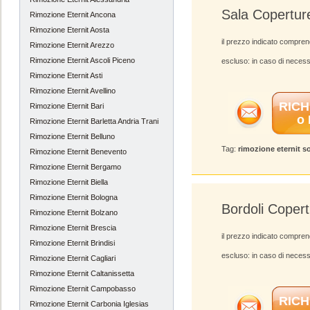
Sala Copertur
Rimozione Eternit Ancona
Rimozione Eternit Aosta
il prezzo indicato compren
Rimozione Eternit Arezzo
Rimozione Eternit Ascoli Piceno
escluso: in caso di necess
Rimozione Eternit Asti
Rimozione Eternit Avellino
RICH
Rimozione Eternit Bari
o
Rimozione Eternit Barletta Andria Trani
Rimozione Eternit Belluno
Tag:
rimozione eternit s
Rimozione Eternit Benevento
Rimozione Eternit Bergamo
Rimozione Eternit Biella
Rimozione Eternit Bologna
Bordoli Coper
Rimozione Eternit Bolzano
Rimozione Eternit Brescia
il prezzo indicato compren
Rimozione Eternit Brindisi
escluso: in caso di necess
Rimozione Eternit Cagliari
Rimozione Eternit Caltanissetta
Rimozione Eternit Campobasso
RICH
Rimozione Eternit Carbonia Iglesias