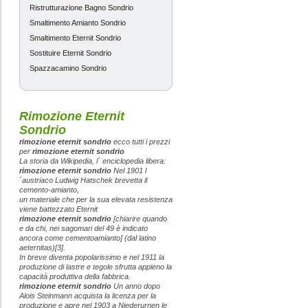
basato la mia 
Ristrutturazione Bagno Sondrio
Smaltimento Amianto Sondrio
ottimo servizio
Smaltimento Eternit Sondrio
Sostituire Eternit Sondrio
Marco
-
Spazzacamino Sondrio
Sondrio
Ottimo servizi
Rimozione Eternit
Sondrio
preventivi ric
rimozione eternit sondrio
ecco tutti i prezzi
consigliato
per
rimozione eternit sondrio
La storia da Wikipedia, l´ enciclopedia libera:
rimozione eternit sondrio
Nel 1901 l
´austriaco Ludwig Hatschek brevetta il
Pietro
-
cemento-amianto,
un materiale che per la sua elevata resistenza
viene battezzato Eternit
Sondrio
rimozione eternit sondrio
[chiarire quando
e da chi, nei sagomari del 49 è indicato
ottimo servizi
ancora come cementoamianto] (dal latino
aeternitas)[3].
nella zona di 
In breve diventa popolarissimo e nel 1911 la
produzione di lastre e tegole sfrutta appieno la
capacità produttiva della fabbrica.
rimozione eternit sondrio
Un anno dopo
Giovanna
-
Alois Steinmann acquista la licenza per la
produzione e apre nel 1903 a Niederurnen le