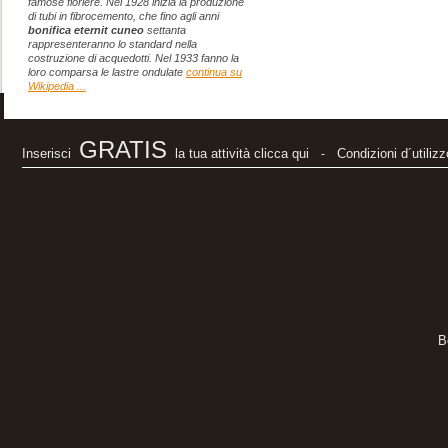
Ho utilizzato 
famose fioriere. Nel 1928 inizia la produzione
di tubi in fibrocemento, che fino agli anni
bonifica eternit cuneo
settanta
abito a cuneo 
rappresenteranno lo standard nella
costruzione di acquedotti. Nel 1933 fanno la
consiglio sic
loro comparsa le lastre ondulate
continua su
Wikipedia ...
Michela
-
GRATIS
Cuneo
Inserisci
la tua attività clicca qui
Condizioni d´utilizz
-
Mi sono trovat
eternit a cune
Pierfrancesco
eternit Cuneo
cercavo il cos
B
finalmente lo 
chiamato quell