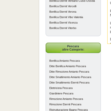
Bonifica Eternit Verbano Cusio Ossola
Bonifica Eternit Vercelli
Bonifica Eternit Verona
Bonifica Eternit Vibo Valentia
Bonifica Eternit Vicenza
Bonifica Eternit Viterbo
Pescara
altre Categorie:
Bonifica Amianto Pescara
Ditte Bonifica Amianto Pescara
Ditte Rimozione Amianto Pescara
Ditte Smaltimento Amianto Pescara
Ditte Smaltimento Eternit Pescara
Elettricista Pescara
Giardiniere Pescara
Rimozione Amianto Pescara
Rimozione Eternit Pescara
Ristrutturazione Bagno Pescara