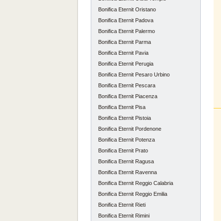
Bonifica Eternit Oristano
Bonifica Eternit Padova
Bonifica Eternit Palermo
Bonifica Eternit Parma
Bonifica Eternit Pavia
Bonifica Eternit Perugia
Bonifica Eternit Pesaro Urbino
Bonifica Eternit Pescara
Bonifica Eternit Piacenza
Bonifica Eternit Pisa
Bonifica Eternit Pistoia
Bonifica Eternit Pordenone
Bonifica Eternit Potenza
Bonifica Eternit Prato
Bonifica Eternit Ragusa
Bonifica Eternit Ravenna
Bonifica Eternit Reggio Calabria
Bonifica Eternit Reggio Emilia
Bonifica Eternit Rieti
Bonifica Eternit Rimini