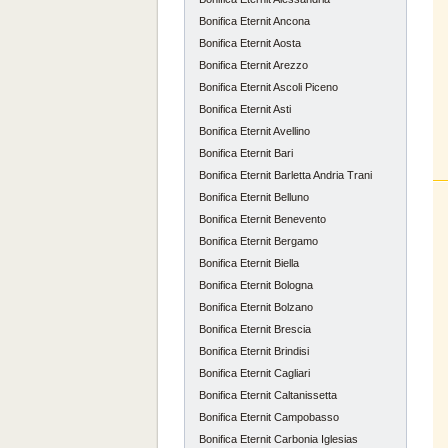
Bonifica Eternit Ancona
Bonifica Eternit Aosta
Bonifica Eternit Arezzo
Bonifica Eternit Ascoli Piceno
Bonifica Eternit Asti
Bonifica Eternit Avellino
Bonifica Eternit Bari
Bonifica Eternit Barletta Andria Trani
Bonifica Eternit Belluno
Bonifica Eternit Benevento
Bonifica Eternit Bergamo
Bonifica Eternit Biella
Bonifica Eternit Bologna
Bonifica Eternit Bolzano
Bonifica Eternit Brescia
Bonifica Eternit Brindisi
Bonifica Eternit Cagliari
Bonifica Eternit Caltanissetta
Bonifica Eternit Campobasso
Bonifica Eternit Carbonia Iglesias