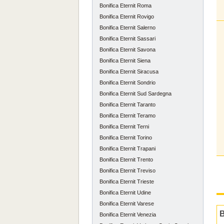
Bonifica Eternit Roma
Bonifica Eternit Rovigo
Bonifica Eternit Salerno
Bonifica Eternit Sassari
Bonifica Eternit Savona
Bonifica Eternit Siena
Bonifica Eternit Siracusa
Bonifica Eternit Sondrio
Bonifica Eternit Sud Sardegna
Bonifica Eternit Taranto
Bonifica Eternit Teramo
Bonifica Eternit Terni
Bonifica Eternit Torino
Bonifica Eternit Trapani
Bonifica Eternit Trento
Bonifica Eternit Treviso
Bonifica Eternit Trieste
Bonifica Eternit Udine
Bonifica Eternit Varese
B
Bonifica Eternit Venezia